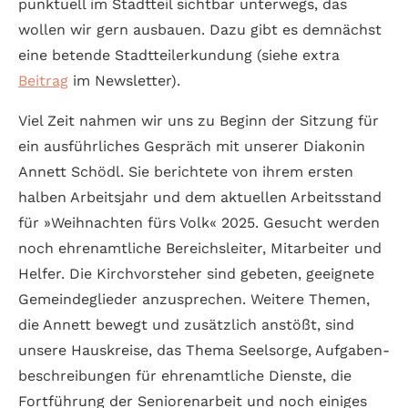
punktuell im Stadt­teil sichtbar unter­wegs, das
wollen wir gern aus­bauen. Dazu gibt es demnächst
eine betende Stadt­teil­erkundung (siehe extra
Beitrag
im News­letter).
Viel Zeit nahmen wir uns zu Beginn der Sitzung für
ein ausführ­liches Gespräch mit unserer Diakonin
Annett Schödl. Sie berichtete von ihrem ersten
halben Arbeits­jahr und dem aktuellen Arbeits­stand
für »Weihnachten fürs Volk« 2025. Gesucht werden
noch ehren­amt­liche Bereichs­leiter, Mitarbeiter und
Helfer. Die Kirch­vorsteher sind gebeten, geeignete
Gemeinde­glieder anzusprechen. Weitere Themen,
die Annett bewegt und zusätzlich anstößt, sind
unsere Haus­kreise, das Thema Seelsorge, Aufgaben­
beschreibungen für ehren­amtliche Dienste, die
Fort­führung der Senioren­arbeit und noch einiges