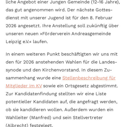
liche Ange­bot einer Jungen Gemeinde (12-16 Jahre),
das gut ange­nommen wird. Der nächste Gottes­
dienst mit unserer Jugend ist für den 8. Februar
2026 angesetzt. Ihre Anstellung soll zukünftig über
unseren neuen »Förder­verein Andreas­gemeinde
Leipzig e.V.« laufen.
In einem weiteren Punkt beschäf­tigten wir uns mit
den für 2026 anste­hen­den Wahlen für die Landes­
synode und den Kirchen­vorstand. In diesem Zu­
sammen­hang wurde eine
Stellen­beschreibung für
Mit­glieder im KV
sowie ein Orts­gesetz abgestimmt.
Zur Kandi­daten­findung stellten wir eine Liste
potentieller Kandi­daten auf, die ange­fragt werden,
ob sie kandi­dieren wollen. Außer­dem wurden ein
Wahl­leiter (Manfred) und sein Stell­vertreter
(Albrecht) festgelegt.