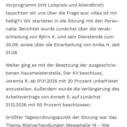
Vor­pro­gramm (mit Lob­preis und Abend­brot)
tausch­ten wir uns über die Frage aus: »Was ist mir
heilig?« Wir star­teten in die Sitzung mit den Perso­
nalia: Berichtet wurde zunächst über die Verab­
schiedung von Björn K. und sein Diens­tende zum
30.09. sowie über die Ein­arbei­tung von Anika H. seit
01.09.
Weiter ging es mit der Besetzung der aus­ge­schrie­
be­nen Haus­meister­stelle. Der KV beschloss,
Jeremia R. ab 01.11.2025 mit 30 Prozent un­be­fris­tet
anzu­stellen. Außer­dem wurde die Ver­länge­rung des
Arbeits­vertrags von Annett S. auf zunächst
31.12.2026 mit 50 Prozent be­schlossen.
Größter Tages­ordnungs­punkt der Sitzung war das
Thema Miet­ver­hand­lungen Messe­halle 14 - Wie