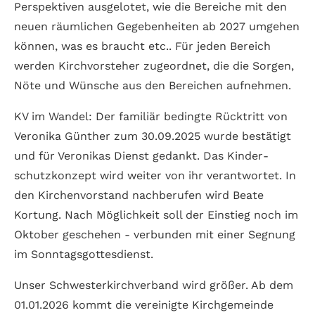
Perspek­tiven ausgelotet, wie die Bereiche mit den
neuen räum­lichen Gegeben­heiten ab 2027 um­gehen
können, was es braucht etc.. Für jeden Bereich
werden Kirch­vor­steher zuge­ordnet, die die Sorgen,
Nöte und Wünsche aus den Bereichen auf­nehmen.
KV im Wandel: Der familiär bedingte Rück­tritt von
Veronika Günther zum 30.09.2025 wurde bestätigt
und für Veronikas Dienst gedankt. Das Kinder­
schutz­konzept wird weiter von ihr ver­ant­wortet. In
den Kirchen­vorstand nach­berufen wird Beate
Kortung. Nach Möglich­keit soll der Ein­stieg noch im
Oktober geschehen - ver­bunden mit einer Segnung
im Sonntags­gottes­dienst.
Unser Schwester­kirch­verband wird größer. Ab dem
01.01.2026 kommt die vereinigte Kirch­gemein­de