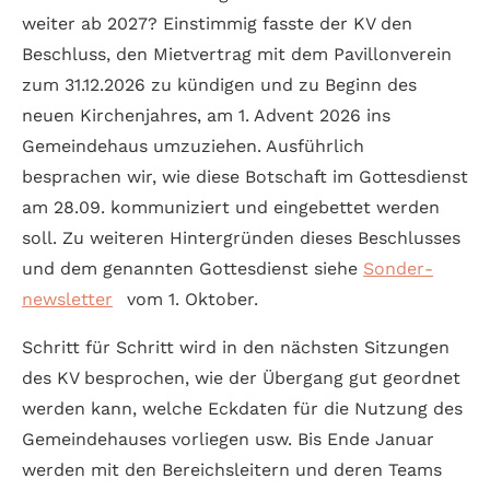
weiter ab 2027? Ein­stimmig fasste der KV den
Beschluss, den Miet­vertrag mit dem Pavillon­verein
zum 31.12.2026 zu kündigen und zu Beginn des
neuen Kirchen­jahres, am 1. Advent 2026 ins
Gemeinde­haus umzuziehen. Aus­führlich
besprachen wir, wie diese Bot­schaft im Gottesdienst
am 28.09. kommun­iziert und ein­ge­bettet werden
soll. Zu weiteren Hinter­gründen dieses Beschlusses
und dem genannten Gottes­dienst siehe
Sonder­
news­letter
vom 1. Oktober.
Schritt für Schritt wird in den nächsten Sitzungen
des KV besprochen, wie der Über­gang gut geordnet
werden kann, welche Eck­daten für die Nutzung des
Gemeinde­hauses vorliegen usw. Bis Ende Januar
werden mit den Bereichs­leitern und deren Teams