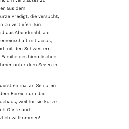
gie, um Vertrautes zu
der aus dem
rze Predigt, die versucht,
 zu vertiefen. Ein
nd das Abendmahl, als
emeinschaft mit Jesus,
nd mit den Schwestern
 Familie des himmlischen
nehmer unter dem Segen in
zuerst einmal an Senioren
 dem Bereich um das
ehaus, weil für sie kurze
uch Gäste und
rzlich willkommen!