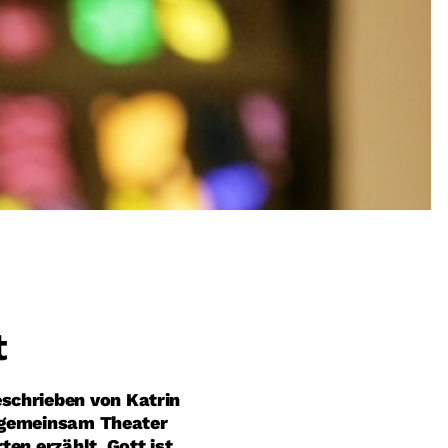
t
eschrieben von Katrin
on gemeinsam Theater
ten erzählt. Gott ist