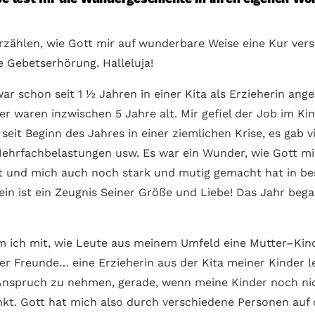
zählen, wie Gott mir auf wunder­bare Weise eine Kur vers
e Gebets­erhörung. Halleluja!
ar schon seit 1 ½ Jahren in einer Kita als Erzieherin ange
der waren inzwischen 5 Jahre alt. Mir gefiel der Job im Ki
seit Beginn des Jahres in einer ziemlichen Krise, es gab v
ehrfach­belastungen usw. Es war ein Wunder, wie Gott m
at und mich auch noch stark und mutig gemacht hat in be
ein ist ein Zeugnis Seiner Größe und Liebe! Das Jahr beg
m ich mit, wie Leute aus meinem Umfeld eine Mutter–Kin
er Freunde… eine Erzieherin aus der Kita meiner Kinder le
Anspruch zu nehmen, gerade, wenn meine Kinder noch nic
nkt. Gott hat mich also durch verschiedene Personen au