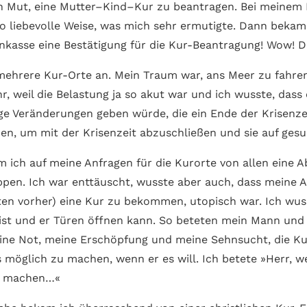
n Mut, eine Mutter–Kind–Kur zu bean­tragen. Bei meinem Ha
 so liebe­volle Weise, was mich sehr ermutigte. Dann bekam
kasse eine Bestätigung für die Kur-Beantragung! Wow! D
 mehrere Kur-Orte an. Mein Traum war, ans Meer zu fahre
r, weil die Belastung ja so akut war und ich wusste, das
inige Ver­änderungen geben würde, die ein Ende der Krisen­
en, um mit der Krisen­zeit abzuschließen und sie auf ges
ich auf meine Anfragen für die Kurorte von allen eine Ab
pen. Ich war ent­täuscht, wusste aber auch, dass meine Anf
en vorher) eine Kur zu bekommen, utopisch war. Ich wuss
ist und er Türen öffnen kann. So beteten mein Mann und 
meine Not, meine Erschöpfung und meine Sehn­sucht, die 
 möglich zu machen, wenn er es will. Ich betete »Herr, w
h machen…«