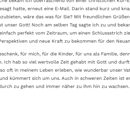
he bekam ich über­raschend von einer christlichen Kur-Ei
esagt hatte, erneut eine E-Mail. Darin stand kurz und kna
nzubieten, wäre das was für Sie? Mit freundlichen Grüßen.
st unser Gott! Noch am selben Tag sagte ich zu und beka
 einfach perfekt vom Zeitraum, um einen Schluss­strich z
 Perspektiven und neue Kraft zu bekommen für den Neu­an
eschenk, für mich, für die Kinder, für uns als Familie, d
. Ich hab so viel wert­volle Zeit gehabt mit Gott und durf
so oft in meinem Leben erleben, wie wunder­bar unser Vat
und kümmert sich um uns. Auch in schweren Zeiten ist er
indurch zu gehen und immer näher zu ihm hin zu wachsen.