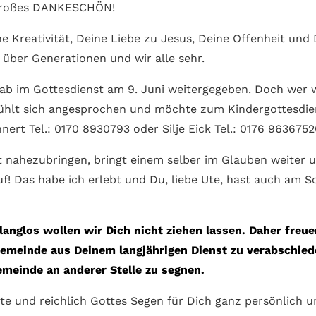
 großes DANKESCHÖN!
ne Kreativität, Deine Liebe zu Jesus, Deine Offenheit und
 über Generationen und wir alle sehr.
ab im Gottesdienst am 9. Juni weitergegeben. Doch wer w
 fühlt sich angesprochen und möchte zum Kindergottesdi
nert Tel.: 0170 8930793 oder Silje Eick Tel.: 0176 963675
t nahezubringen, bringt einem selber im Glauben weiter 
auf! Das habe ich erlebt und Du, liebe Ute, hast auch am
anglos wollen wir Dich nicht ziehen lassen. Daher freue
Gemeinde aus Deinem langjährigen Dienst zu verabschied
meinde an anderer Stelle zu segnen.
te und reichlich Gottes Segen für Dich ganz persönlich u