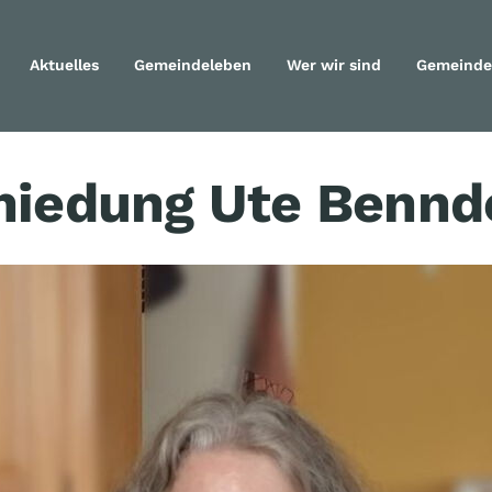
Aktuelles
Gemeindeleben
Wer wir sind
Gemeinde
Navigation überspringen
hiedung Ute Bennd