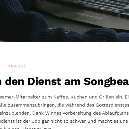
R TERRASSE
in den Dienst am Songbe
Beamer-Mit­arbeiter zum Kaffee, Kuchen und Grillen ein. E
alle zusammen­zubringen, die während des Gottes­dienstes
t ein­zu­blenden. Dank Winnes Vor­bereitung des Ablauf­plan
es­dienst ist der Job gar nicht so schwer und macht es u