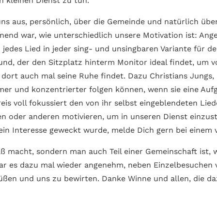
en kleinen Dienst zu tun.
 uns aus, persönlich, über die Gemeinde und natür­lich ü
nend war, wie unter­schiedlich unsere Motivation ist: Ang
 jedes Lied in jeder sing- und unsing­baren Variante für de
nd, der den Sitzplatz hinterm Monitor ideal findet, um
dort auch mal seine Ruhe findet. Dazu Christians Jungs, 
er und konzen­trierter folgen können, wenn sie eine Au
is voll fokussiert den von ihr selbst ein­geblende­ten Lied
 oder anderen moti­vieren, um in unseren Dienst ein­zu­st
in Interesse geweckt wurde, melde Dich gern bei einem v
ß macht, sondern man auch Teil einer Gemein­schaft ist, 
ar es dazu mal wieder angenehm, neben Einzel­besuchen 
üßen und uns zu bewirten. Danke Winne und allen, die daz