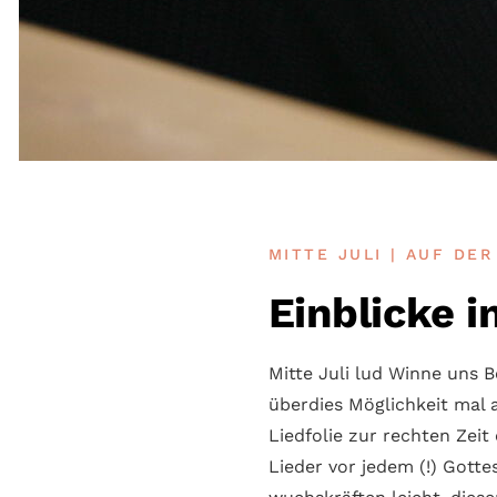
MITTE JULI | AUF DE
Einblicke 
Mitte Juli lud Winne uns 
überdies Mög­lichkeit mal 
Lied­folie zur rech­ten Zei
Lieder vor jedem (!) Gott