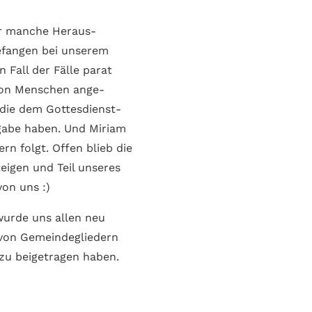
ber manche Heraus­
e­fangen bei unserem
n Fall der Fälle parat
 von Menschen ange­
die dem Gottes­dienst­
fgabe haben. Und Miriam
ern folgt. Offen blieb die
eigen und Teil unseres
on uns :)
wurde uns allen neu
von Gemeinde­gliedern
u bei­ge­tragen haben.