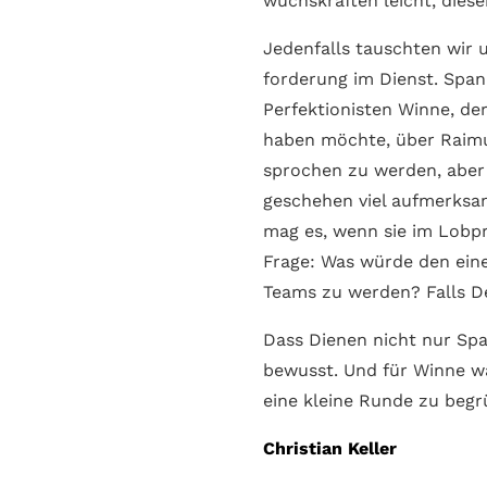
wuchs­kräften leicht, dies
Jeden­falls tausch­ten wir
forderung im Dienst. Span
Perfektio­nisten Winne, der
haben möchte, über Raimu
sprochen zu werden, aber 
geschehen viel aufmerksam
mag es, wenn sie im Lob­pre
Frage: Was würde den einen
Teams zu werden? Falls De
Dass Dienen nicht nur Spa
bewusst. Und für Winne w
eine kleine Runde zu begr
Christian Keller