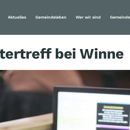
Aktuelles
Gemeindeleben
Wer wir sind
Gemeinde
Navigation überspringen
tertreff bei Winne