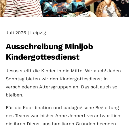
Juli 2026 | Leipzig
Ausschreibung Minijob
Kindergottesdienst
Jesus stellt die Kinder in die Mitte. Wir auch! Jeden
Sonn­tag bieten wir den Kinder­gottes­dienst in
verschie­de­nen Alters­gruppen an. Das soll auch so
bleiben.
Für die Koor­dination und päda­go­gische Begleitung
des Teams war bisher Anne Jehnert verant­wortlich,
die ihren Dienst aus fami­liären Gründen been­den