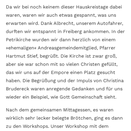
Da wir bei noch keinem dieser Haus­kreis­tage dabei
waren, waren wir auch etwas ges­pannt, was uns
erwarten wird. Dank Albrecht, unserem Auto­fahrer,
durften wir ent­spannt in Frei­berg ankommen. In der
Petri­kirche wurden wir dann herz­lich von einem
»ehe­maligen« Andreas­gemeinde­mitglied, Pfarrer
Hartmut Stief, begrüßt. Die Kirche ist zwar groß,
aber sie war schon mit so vielen Christen gefüllt,
das wir uns auf der Empore einen Platz gesucht
haben. Die Begrü­ßung und der Impuls von Christina
Bruder­eck waren anre­gende Gedanken und für uns
wieder ein Beispiel, wie Gott Gemein­schaft sieht.
Nach dem gemeinsamen Mittag­essen, es waren
wirklich sehr lecker belegte Bröt­chen, ging es dann
zu den Works­hops. Unser Work­shop mit dem