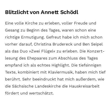
Blitzlicht von Annett Schödl
Eine volle Kirche zu erleben, voller Freude und
Gesang zu Beginn des Tages, waren schon eine
richtige Ermu­tigung. Gefreut habe ich mich schon
vorher darauf, Christina Bruder­eck und Ben Seipel
als das Duo »Zwei Flügel« zu erleben. Die Konzert­
lesung des Ehe­paares zum Abschluss des Tages
empfand ich als echtes High­light. Die tief­sinnigen
Texte, kombi­niert mit Klavier­musik, haben mich tief
berührt. Sehr beein­druckt hat mich außer­dem, wie
die Säch­sische Landes­kirche die Haus­kreis­arbeit
fördert und wert­schätzt.