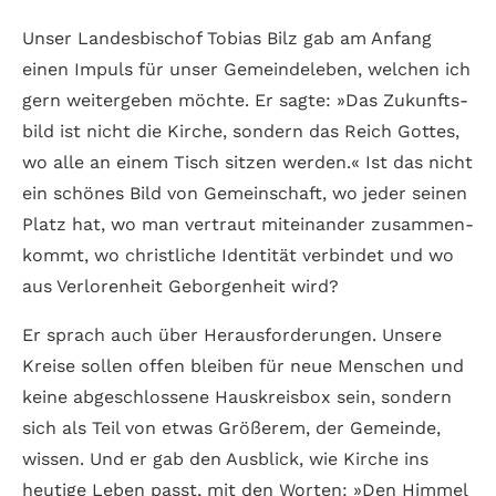
Unser Landes­bischof Tobias Bilz gab am Anfang
einen Impuls für unser Gemeinde­leben, welchen ich
gern weiter­geben möchte. Er sagte: »Das Zukunfts­
bild ist nicht die Kirche, sondern das Reich Gottes,
wo alle an einem Tisch sitzen werden.« Ist das nicht
ein schönes Bild von Gemein­schaft, wo jeder seinen
Platz hat, wo man ver­traut mit­ein­ander zusammen­
kommt, wo christl­iche Identität ver­bin­det und wo
aus Ver­loren­heit Gebor­gen­heit wird?
Er sprach auch über Heraus­forde­rungen. Unsere
Kreise sollen offen bleiben für neue Menschen und
keine ab­ge­schlosse­ne Haus­kreis­box sein, sondern
sich als Teil von etwas Größe­rem, der Gemeinde,
wissen. Und er gab den Aus­blick, wie Kirche ins
heutige Leben passt, mit den Worten: »Den Himmel