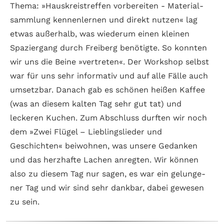
Thema: »Haus­kreis­treffen vor­be­reiten - Material­
sammlung kennen­lernen und direkt nutzen« lag
etwas außer­halb, was wiederum einen kleinen
Spazier­gang durch Frei­berg benötigte. So konnten
wir uns die Beine »vertreten«. Der Work­shop selbst
war für uns sehr informativ und auf alle Fälle auch
um­setz­bar. Danach gab es schönen heißen Kaffee
(was an diesem kalten Tag sehr gut tat) und
leckeren Kuchen. Zum Abschluss durften wir noch
dem »Zwei Flügel – Lieblings­lieder und
Geschichten« beiwohnen, was unsere Gedanken
und das herz­hafte Lachen anregten. Wir können
also zu diesem Tag nur sagen, es war ein gelunge­
ner Tag und wir sind sehr dank­bar, dabei ge­wesen
zu sein.