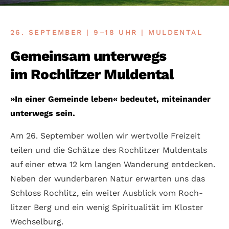
26. SEPTEMBER | 9–18 UHR | MULDENTAL
Gemeinsam unterwegs
im Roch­litzer Mulden­tal
»In einer Gemein­de leben« bedeu­tet, mit­ein­ander
unter­wegs sein.
Am 26. Sep­tem­ber wollen wir wert­volle Frei­zeit
teilen und die Schätze des Roch­litzer Mulden­tals
auf einer etwa 12 km langen Wan­de­rung ent­decken.
Neben der wunder­baren Natur erwarten uns das
Schloss Rochlitz, ein weiter Ausblick vom Roch­
litzer Berg und ein wenig Spiri­tualität im Kloster
Wechsel­burg.