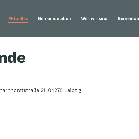
Aktuelles
Gemeindeleben
Wer wir sind
Gemeinde
Navigation überspringen
unde
arnhorststraße 21, 04275 Leipzig