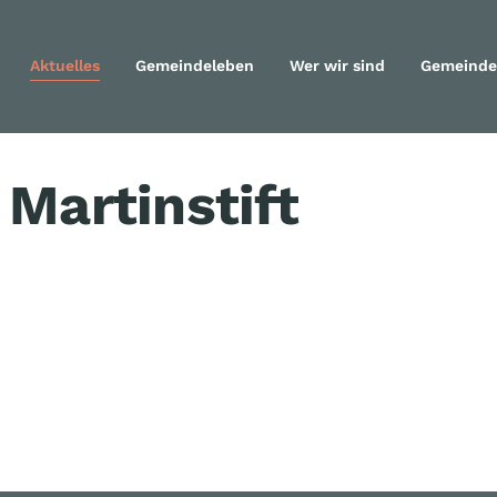
Aktuelles
Gemeindeleben
Wer wir sind
Gemeinde
Navigation überspringen
Martinstift